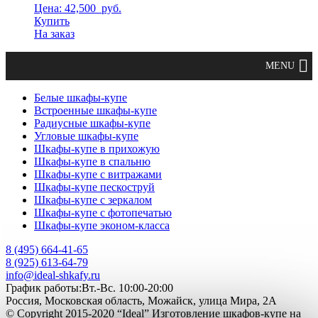
Цена: 42,500
руб.
Купить
На заказ
Белые шкафы-купе
Встроенные шкафы-купе
Радиусные шкафы-купе
Угловые шкафы-купе
Шкафы-купе в прихожую
Шкафы-купе в спальню
Шкафы-купе с витражами
Шкафы-купе пескоструй
Шкафы-купе с зеркалом
Шкафы-купе с фотопечатью
Шкафы-купе эконом-класса
8 (495) 664-41-65
8 (925) 613-64-79
info@ideal-shkafy.ru
График работы:Вт.-Вс. 10:00-20:00
Россия, Московская область, Можайск, улица Мира, 2А
© Copyright 2015-2020 “Ideal” Изготовление шкафов-купе на