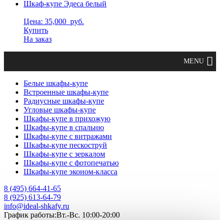
Шкаф-купе Эдеса белый
Цена: 35,000
руб.
Купить
На заказ
Белые шкафы-купе
Встроенные шкафы-купе
Радиусные шкафы-купе
Угловые шкафы-купе
Шкафы-купе в прихожую
Шкафы-купе в спальню
Шкафы-купе с витражами
Шкафы-купе пескоструй
Шкафы-купе с зеркалом
Шкафы-купе с фотопечатью
Шкафы-купе эконом-класса
8 (495) 664-41-65
8 (925) 613-64-79
info@ideal-shkafy.ru
График работы:Вт.-Вс. 10:00-20:00