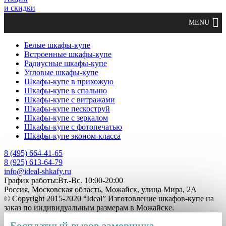
и скидки
Белые шкафы-купе
Встроенные шкафы-купе
Радиусные шкафы-купе
Угловые шкафы-купе
Шкафы-купе в прихожую
Шкафы-купе в спальню
Шкафы-купе с витражами
Шкафы-купе пескоструй
Шкафы-купе с зеркалом
Шкафы-купе с фотопечатью
Шкафы-купе эконом-класса
8 (495) 664-41-65
8 (925) 613-64-79
info@ideal-shkafy.ru
График работы:Вт.-Вс. 10:00-20:00
Россия, Московская область, Можайск, улица Мира, 2А
© Copyright 2015-2020 “Ideal” Изготовление шкафов-купе на
заказ по индивидуальным размерам в Можайске.
Бесплатный вызов замерщика