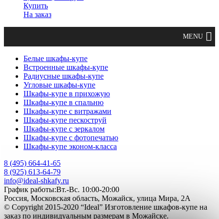
Купить
На заказ
Белые шкафы-купе
Встроенные шкафы-купе
Радиусные шкафы-купе
Угловые шкафы-купе
Шкафы-купе в прихожую
Шкафы-купе в спальню
Шкафы-купе с витражами
Шкафы-купе пескоструй
Шкафы-купе с зеркалом
Шкафы-купе с фотопечатью
Шкафы-купе эконом-класса
8 (495) 664-41-65
8 (925) 613-64-79
info@ideal-shkafy.ru
График работы:Вт.-Вс. 10:00-20:00
Россия, Московская область, Можайск, улица Мира, 2А
© Copyright 2015-2020 “Ideal” Изготовление шкафов-купе на
заказ по индивидуальным размерам в Можайске.