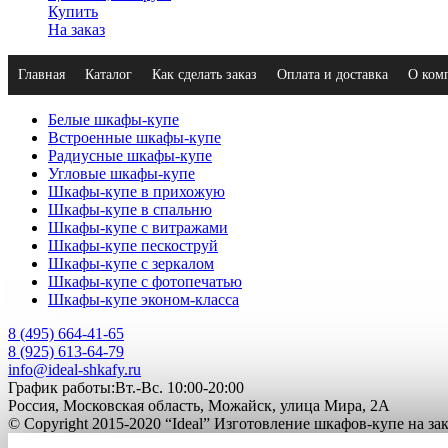
Купить
На заказ
Главная
Каталог
Как сделать заказ
Оплата и доставка
О ком
Белые шкафы-купе
Встроенные шкафы-купе
Радиусные шкафы-купе
Угловые шкафы-купе
Шкафы-купе в прихожую
Шкафы-купе в спальню
Шкафы-купе с витражами
Шкафы-купе пескоструй
Шкафы-купе с зеркалом
Шкафы-купе с фотопечатью
Шкафы-купе эконом-класса
8 (495) 664-41-65
8 (925) 613-64-79
info@ideal-shkafy.ru
График работы:Вт.-Вс. 10:00-20:00
Россия, Московская область, Можайск, улица Мира, 2А
© Copyright 2015-2020 “Ideal” Изготовление шкафов-купе на з