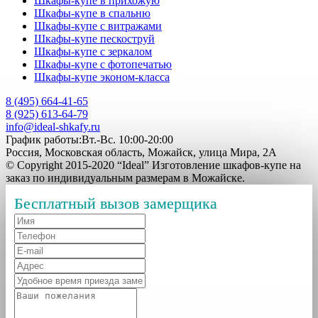
Шкафы-купе в прихожую
Шкафы-купе в спальню
Шкафы-купе с витражами
Шкафы-купе пескоструй
Шкафы-купе с зеркалом
Шкафы-купе с фотопечатью
Шкафы-купе эконом-класса
8 (495) 664-41-65
8 (925) 613-64-79
info@ideal-shkafy.ru
График работы:Вт.-Вс. 10:00-20:00
Россия, Московская область, Можайск, улица Мира, 2А
© Copyright 2015-2020 “Ideal” Изготовление шкафов-купе на
заказ по индивидуальным размерам в Можайске.
Бесплатный вызов замерщика