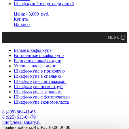
Шкаф-купе Теллус радиусный
Цена: 43,000
руб.
Купить
На заказ
Белые шкафы-купе
Встроенные шкафы-купе
Радиусные шкафы-купе
Угловые шкафы-купе
Шкафы-купе в прихожую
Шкафы-купе в спальню
Шкафы-купе с витражами
Шкафы-купе пескоструй
Шкафы-купе с зеркалом
Шкафы-купе с фотопечатью
Шкафы-купе эконом-класса
8 (495) 664-41-65
8 (925) 613-64-79
info@ideal-shkafy.ru
График работы:Вт.-Вс. 10:00-20:00