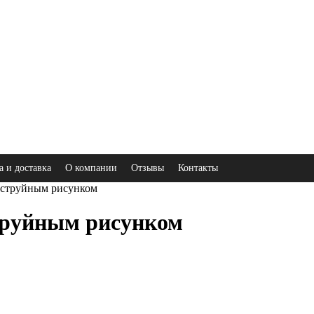
а и доставка
О компании
Отзывы
Контакты
оструйным рисунком
труйным рисунком