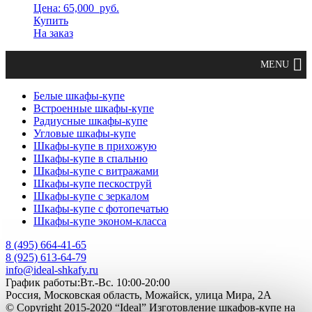
Цена: 65,000
руб.
Купить
На заказ
Белые шкафы-купе
Встроенные шкафы-купе
Радиусные шкафы-купе
Угловые шкафы-купе
Шкафы-купе в прихожую
Шкафы-купе в спальню
Шкафы-купе с витражами
Шкафы-купе пескоструй
Шкафы-купе с зеркалом
Шкафы-купе с фотопечатью
Шкафы-купе эконом-класса
8 (495) 664-41-65
8 (925) 613-64-79
info@ideal-shkafy.ru
График работы:Вт.-Вс. 10:00-20:00
Россия, Московская область, Можайск, улица Мира, 2А
© Copyright 2015-2020 “Ideal” Изготовление шкафов-купе на