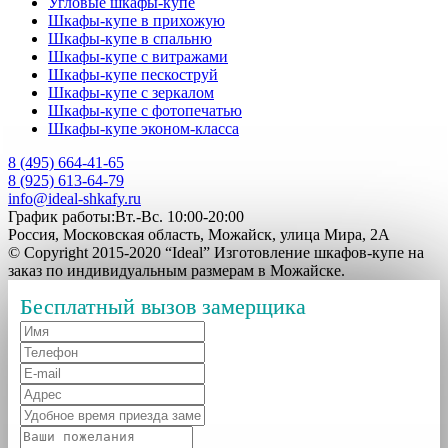
Угловые шкафы-купе
Шкафы-купе в прихожую
Шкафы-купе в спальню
Шкафы-купе с витражами
Шкафы-купе пескоструй
Шкафы-купе с зеркалом
Шкафы-купе с фотопечатью
Шкафы-купе эконом-класса
8 (495) 664-41-65
8 (925) 613-64-79
info@ideal-shkafy.ru
График работы:Вт.-Вс. 10:00-20:00
Россия, Московская область, Можайск, улица Мира, 2А
© Copyright 2015-2020 “Ideal” Изготовление шкафов-купе на
заказ по индивидуальным размерам в Можайске.
Бесплатный вызов замерщика