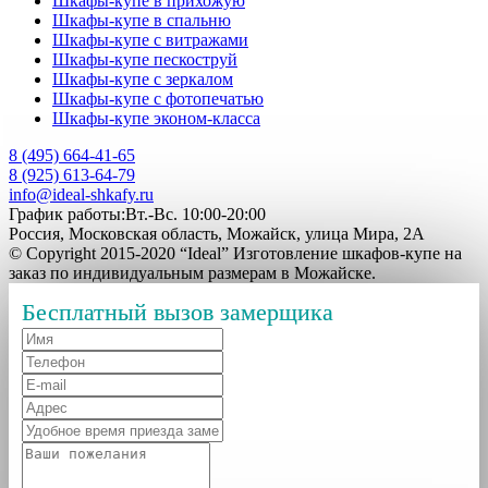
Шкафы-купе в прихожую
Шкафы-купе в спальню
Шкафы-купе с витражами
Шкафы-купе пескоструй
Шкафы-купе с зеркалом
Шкафы-купе с фотопечатью
Шкафы-купе эконом-класса
8 (495) 664-41-65
8 (925) 613-64-79
info@ideal-shkafy.ru
График работы:Вт.-Вс. 10:00-20:00
Россия, Московская область, Можайск, улица Мира, 2А
© Copyright 2015-2020 “Ideal” Изготовление шкафов-купе на
заказ по индивидуальным размерам в Можайске.
Бесплатный вызов замерщика