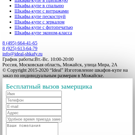
Шкафы-купе в прихожую
Шкафы-купе в спальню
Шкафы-купе с витражами
Шкафы-купе пескоструй
Шкафы-купе с зеркалом
Шкафы-купе с фотопечатью
Шкафы-купе эконом-класса
8 (495) 664-41-65
8 (925) 613-64-79
info@ideal-shkafy.ru
График работы:Вт.-Вс. 10:00-20:00
Россия, Московская область, Можайск, улица Мира, 2А
© Copyright 2015-2020 “Ideal” Изготовление шкафов-купе на
заказ по индивидуальным размерам в Можайске.
Бесплатный вызов замерщика