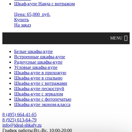
Шкаф-купе Наяда с витражом
Цена: 65,000
руб.
Купить
На заказ
Белые шкафы-купе
Встроенные шкафы-купе
Радиусные шкафы-купе
Угловые шкафы-купе
Шкафы-купе в прихожую
Шкафы-купе в спальню
Шкафы-купе с витражами
Шкафы-купе пескоструй
Шкафы-купе с зеркалом
Шкафы-купе с фотопечатью
Шкафы-купе эконом-класса
8 (495) 664-41-65
8 (925) 613-64-79
info@ideal-shkafy.ru
График работы:Вт.-Вс. 10:00-20:00