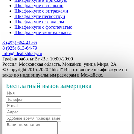
Шкафы-купе в прихожую
Шкафы-купе в спальню
Шкафы-купе с витражами
Шкафы-купе пескоструй
Шкафы-купе с зеркалом
Шкафы-купе с фотопечатью
Шкафы-купе эконом-класса
8 (495) 664-41-65
8 (925) 613-64-79
info@ideal-shkafy.ru
График работы:Вт.-Вс. 10:00-20:00
Россия, Московская область, Можайск, улица Мира, 2А
© Copyright 2015-2020 “Ideal” Изготовление шкафов-купе на
заказ по индивидуальным размерам в Можайске.
Бесплатный вызов замерщика