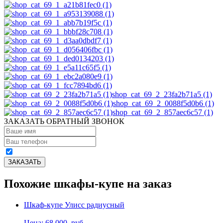
shop_cat_69_2_23fa2b71a5 (1)
shop_cat_69_2_0088f5d0b6 (1)
shop_cat_69_2_857aec6c57 (1)
ЗАКАЗАТЬ ОБРАТНЫЙ ЗВОНОК
Похожие шкафы-купе на заказ
Шкаф-купе Улисс радиусный
Цена: 68,000
руб.