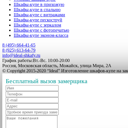
Шкафы-купе в прихожую
Шкафы-купе в спальню
Шкафы-купе с витражами
Шкафы-купе пескоструй
Шкафы-купе с зеркалом
Шкафы-купе с фотопечатью
Шкафы-купе эконом-класса
8 (495) 664-41-65
8 (925) 613-64-79
info@ideal-shkafy.ru
График работы:Вт.-Вс. 10:00-20:00
Россия, Московская область, Можайск, улица Мира, 2А
© Copyright 2015-2020 “Ideal” Изготовление шкафов-купе на з
Бесплатный вызов замерщика