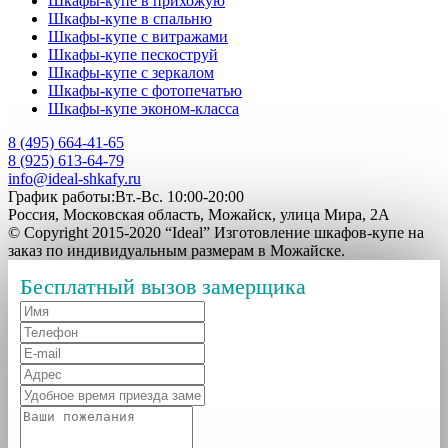
Шкафы-купе в прихожую
Шкафы-купе в спальню
Шкафы-купе с витражами
Шкафы-купе пескоструй
Шкафы-купе с зеркалом
Шкафы-купе с фотопечатью
Шкафы-купе эконом-класса
8 (495) 664-41-65
8 (925) 613-64-79
info@ideal-shkafy.ru
График работы:Вт.-Вс. 10:00-20:00
Россия, Московская область, Можайск, улица Мира, 2А
© Copyright 2015-2020 “Ideal” Изготовление шкафов-купе на
заказ по индивидуальным размерам в Можайске.
Бесплатный вызов замерщика